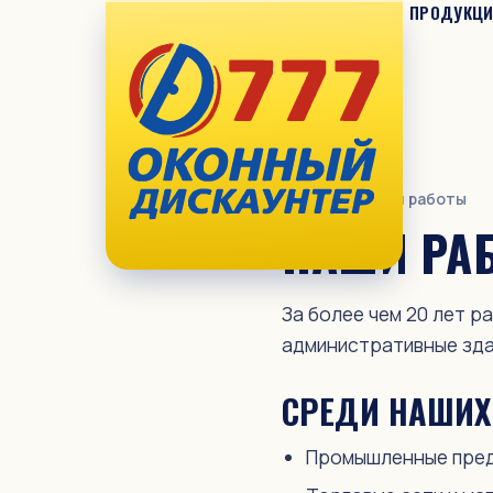
ПРОДУКЦ
ПРОДУКЦИЯ
Окна ПВХ «777»
Окна REHAU
Главная
— Наши работы
Раздвижной ПВХ
НАШИ РА
Алюминий
Комплектующие
За более чем 20 лет р
административные зда
Всегда в наличии на складе
Уценённая готовая продукция
СРЕДИ НАШИХ
УСЛУГИ
Промышленные предп
Установка и замер