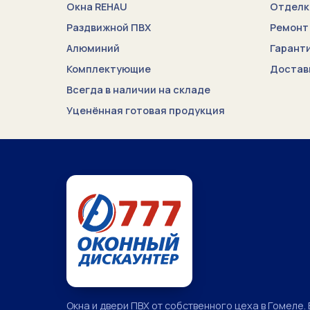
Окна REHAU
Отделк
Условия гарантии
Раздвижной ПВХ
Ремонт
О КОМПАНИИ
Алюминий
Гарант
О компании
Комплектующие
Достав
Сертификаты
Всегда в наличии на складе
Уценённая готовая продукция
Наши работы
Контакты
Окна и двери ПВХ от собственного цеха в Гомеле. 