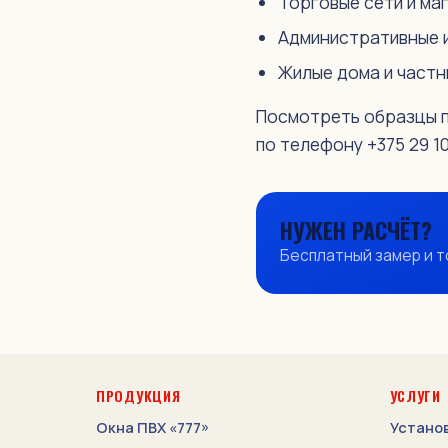
Торговые сети и ма
Отделка откосов
Административные 
Ремонт окон
Жилые дома и частн
Гарантийное обслуживание
Посмотреть образцы пр
по телефону +375 29 10
Доставка
ИНФОРМАЦИЯ
Беспроцентная рассрочка
НУЖЕН РАСЧЁТ?
Бесплатный замер и т
Акции и скидки
Видео
Отзывы
Советы
ПРОДУКЦИЯ
УСЛУГИ
Статьи
Окна ПВХ «777»
Установ