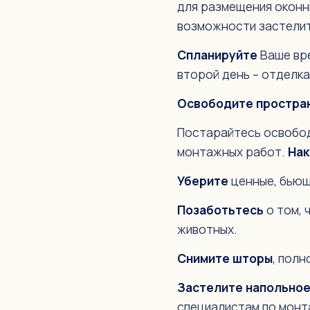
для размещения оконны
Отделка откосов
возможности застелит
Ремонт окон
Спланируйте
Ваше вре
Гарантийное обслуживание
второй день – отделка
Доставка
Освободите простра
ИНФОРМАЦИЯ
Постарайтесь освобод
Беспроцентная рассрочка
монтажных работ.
Нак
Акции и скидки
Уберите
ценные, бьющ
Видео
Позаботьтесь
о том, 
животных.
Отзывы
Снимите шторы
, пол
Советы
Застелите напольное
Статьи
специалистам по монт