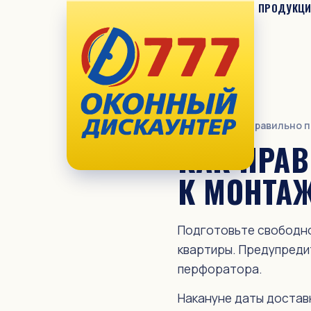
ПРОДУКЦ
ПРОДУКЦИЯ
Окна ПВХ «777»
Окна REHAU
Главная
— Как правильно 
Раздвижной ПВХ
КАК ПРА
Алюминий
К МОНТА
Комплектующие
Всегда в наличии на складе
Подготовьте свободно
Уценённая готовая продукция
квартиры. Предупреди
перфоратора.
УСЛУГИ
Установка и замер
Накануне даты достав