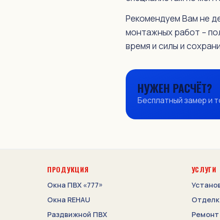
Условия гарантии
Рекомендуем Вам не д
О КОМПАНИИ
монтажных работ – по
О компании
время и силы и сохран
Сертификаты
Наши работы
НУЖЕН РАСЧЁТ?
Бесплатный замер и т
Контакты
ПРОДУКЦИЯ
УСЛУГИ
Окна ПВХ «777»
Установ
Окна REHAU
Отделк
Раздвижной ПВХ
Ремонт